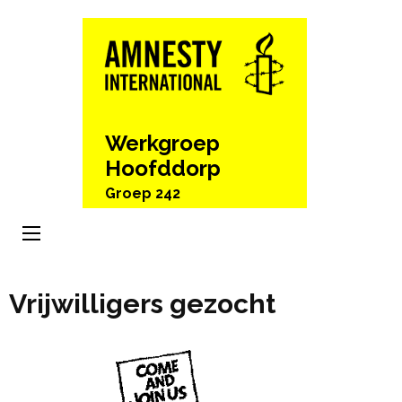
Ga
naar
inhoud
(Druk
enter)
Werkgroep
Hoofddorp
Groep 242
Vrijwilligers gezocht